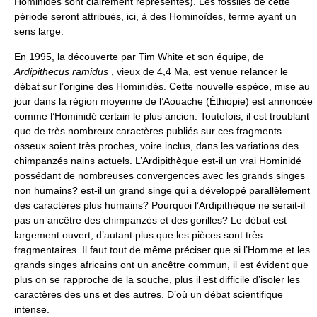
Hominidés sont clairement représentés). Les fossiles de cette
période seront attribués, ici, à des Hominoïdes, terme ayant un
sens large.
En 1995, la découverte par Tim White et son équipe, de
Ardipithecus ramidus
, vieux de 4,4 Ma, est venue relancer le
débat sur l’origine des Hominidés. Cette nouvelle espèce, mise au
jour dans la région moyenne de l’Aouache (Éthiopie) est annoncée
comme l’Hominidé certain le plus ancien. Toutefois, il est troublant
que de très nombreux caractères publiés sur ces fragments
osseux soient très proches, voire inclus, dans les variations des
chimpanzés nains actuels. L’Ardipithèque est-il un vrai Hominidé
possédant de nombreuses convergences avec les grands singes
non humains? est-il un grand singe qui a développé parallèlement
des caractères plus humains? Pourquoi l’Ardipithèque ne serait-il
pas un ancêtre des chimpanzés et des gorilles? Le débat est
largement ouvert, d’autant plus que les pièces sont très
fragmentaires. Il faut tout de même préciser que si l’Homme et les
grands singes africains ont un ancêtre commun, il est évident que
plus on se rapproche de la souche, plus il est difficile d’isoler les
caractères des uns et des autres. D’où un débat scientifique
intense.