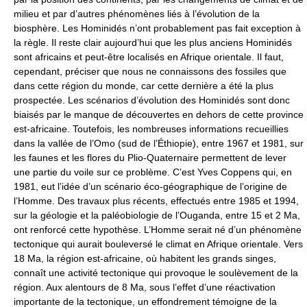
milieu et par d’autres phénomènes liés à l’évolution de la
biosphère. Les Hominidés n’ont probablement pas fait exception à
la règle. Il reste clair aujourd’hui que les plus anciens Hominidés
sont africains et peut-être localisés en Afrique orientale. Il faut,
cependant, préciser que nous ne connaissons des fossiles que
dans cette région du monde, car cette dernière a été la plus
prospectée. Les scénarios d’évolution des Hominidés sont donc
biaisés par le manque de découvertes en dehors de cette province
est-africaine. Toutefois, les nombreuses informations recueillies
dans la vallée de l’Omo (sud de l’Éthiopie), entre 1967 et 1981, sur
les faunes et les flores du Plio-Quaternaire permettent de lever
une partie du voile sur ce problème. C’est Yves Coppens qui, en
1981, eut l’idée d’un scénario éco-géographique de l’origine de
l’Homme. Des travaux plus récents, effectués entre 1985 et 1994,
sur la géologie et la paléobiologie de l’Ouganda, entre 15 et 2 Ma,
ont renforcé cette hypothèse. L’Homme serait né d’un phénomène
tectonique qui aurait bouleversé le climat en Afrique orientale. Vers
18 Ma, la région est-africaine, où habitent les grands singes,
connaît une activité tectonique qui provoque le soulèvement de la
région. Aux alentours de 8 Ma, sous l’effet d’une réactivation
importante de la tectonique, un effondrement témoigne de la