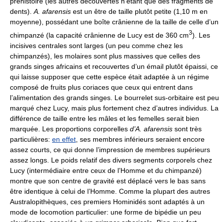
préhistoire (les autres découvertes n’étant que des fragments de
dents).
A. afarensis
est un être de taille plutôt petite (1,10 m en
moyenne), possédant une boîte crânienne de la taille de celle d’un
3
chimpanzé (la capacité crânienne de Lucy est de 360 cm
). Les
incisives centrales sont larges (un peu comme chez les
chimpanzés), les molaires sont plus massives que celles des
grands singes africains et recouvertes d’un émail plutôt épaissi, ce
qui laisse supposer que cette espèce était adaptée à un régime
composé de fruits plus coriaces que ceux qui entrent dans
l’alimentation des grands singes. Le bourrelet sus-orbitaire est peu
marqué chez Lucy, mais plus fortement chez d’autres individus. La
différence de taille entre les mâles et les femelles serait bien
marquée. Les proportions corporelles
d’A. afarensis
sont très
particulières:
en effet
, ses membres inférieurs seraient encore
assez courts, ce qui donne l’impression de membres supérieurs
assez longs. Le poids relatif des divers segments corporels chez
Lucy (intermédiaire entre ceux de l’Homme et du chimpanzé)
montre que son centre de gravité est déplacé vers le bas sans
être identique à celui de l’Homme. Comme la plupart des autres
Australopithèques, ces premiers Hominidés sont adaptés à un
mode de locomotion particulier: une forme de bipédie un peu