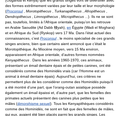
(Ouganda et Kenya) que les grands singes vont se diversifier avec
des formes extrêmement variées par leur taille et leur morphologie
(
Proconsul
,
Morotopithecus
,
Turkanapithecus
,
Afropithecus
,
Dendropithecus
,
Limnopithecus
,
Micropithecus
...). Ils ne se sont
pas, toutefois, limités à l’Afrique orientale, puisqu’on les retrouve
en Arabie Saoudite (Ad Dabb 稜yah),
en
Égypte (Wadi el Moghara)
et en Afrique du Sud (Ryskop) vers 17 Ma. Dans l’état actuel des
connaissances, c’est
Proconsul
, le moins spécialisé de ces grands
singes anciens, bien que certains aient annoncé que c’était le
Morotopithèque. Au Miocène moyen, vers 15 Ma environ,
apparaissent en Afrique orientale, d’autres formes nommées
Kenyapithecus
. Dans les années 1960-1970, ces animaux,
présentant un émail dentaire épais et de petites canines, ont été
considérés comme des Hominidés vrais (car l’Homme est un
animal à émail dentaire épais). Aujourd’hui, ces critères ne
permettent plus de les considérer comme des Hominidés puisqu’il
a été montré d’une part, que l’orang-outan asiatique possède
également un émail épaissi et, d’autre part, que les femelles des
primates actuels présentent des canines plus petites que les
mâles (
dimorphisme sexuel
). Tous les Kenyapithèques considérés
comme des Hominidés, ne sont en fait que des femelles de mâles,
qui eux, avaient été bien placés parmi les grands singes. Les