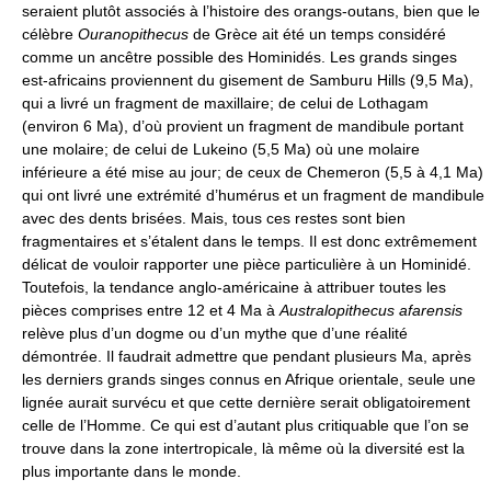
seraient plutôt associés à l’histoire des orangs-outans, bien que le
célèbre
Ouranopithecus
de Grèce ait été un temps considéré
comme un ancêtre possible des Hominidés. Les grands singes
est-africains proviennent du gisement de Samburu Hills (9,5 Ma),
qui a livré un fragment de maxillaire; de celui de Lothagam
(environ 6 Ma), d’où provient un fragment de mandibule portant
une molaire; de celui de Lukeino (5,5 Ma) où une molaire
inférieure a été mise au jour; de ceux de Chemeron (5,5 à 4,1 Ma)
qui ont livré une extrémité d’humérus et un fragment de mandibule
avec des dents brisées. Mais, tous ces restes sont bien
fragmentaires et s’étalent dans le temps. Il est donc extrêmement
délicat de vouloir rapporter une pièce particulière à un Hominidé.
Toutefois, la tendance anglo-américaine à attribuer toutes les
pièces comprises entre 12 et 4 Ma à
Australopithecus afarensis
relève plus d’un dogme ou d’un mythe que d’une réalité
démontrée. Il faudrait admettre que pendant plusieurs Ma, après
les derniers grands singes connus en Afrique orientale, seule une
lignée aurait survécu et que cette dernière serait obligatoirement
celle de l’Homme. Ce qui est d’autant plus critiquable que l’on se
trouve dans la zone intertropicale, là même où la diversité est la
plus importante dans le monde.