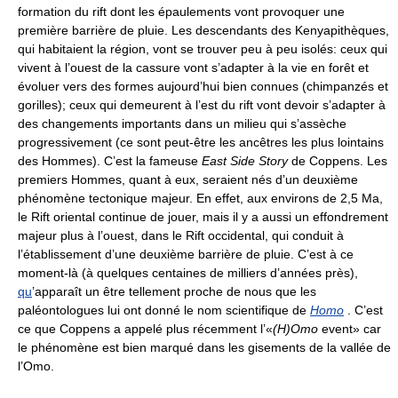
formation du rift dont les épaulements vont provoquer une
première barrière de pluie. Les descendants des Kenyapithèques,
qui habitaient la région, vont se trouver peu à peu isolés: ceux qui
vivent à l’ouest de la cassure vont s’adapter à la vie en forêt et
évoluer vers des formes aujourd’hui bien connues (chimpanzés et
gorilles); ceux qui demeurent à l’est du rift vont devoir s’adapter à
des changements importants dans un milieu qui s’assèche
progressivement (ce sont peut-être les ancêtres les plus lointains
des Hommes). C’est la fameuse
East Side Story
de Coppens. Les
premiers Hommes, quant à eux, seraient nés d’un deuxième
phénomène tectonique majeur. En effet, aux environs de 2,5 Ma,
le Rift oriental continue de jouer, mais il y a aussi un effondrement
majeur plus à l’ouest, dans le Rift occidental, qui conduit à
l’établissement d’une deuxième barrière de pluie. C’est à ce
moment-là (à quelques centaines de milliers d’années près),
qu
’apparaît un être tellement proche de nous que les
paléontologues lui ont donné le nom scientifique de
Homo
. C’est
ce que Coppens a appelé plus récemment l’«
(H)Omo
event» car
le phénomène est bien marqué dans les gisements de la vallée de
l’Omo.