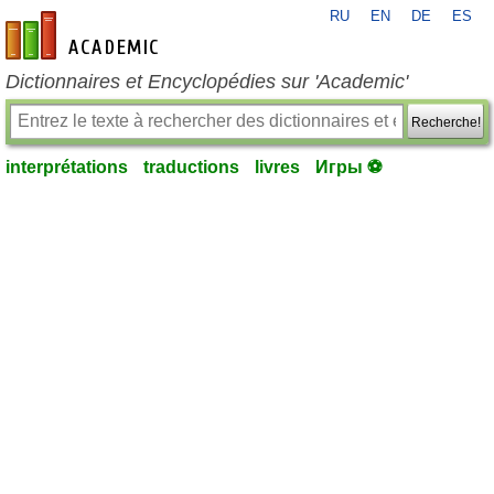
RU
EN
DE
ES
fr-academic.com
Dictionnaires et Encyclopédies sur 'Academic'
Recherche!
interprétations
traductions
livres
Игры ⚽