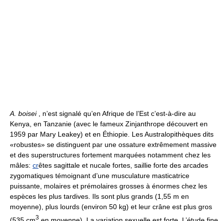
A. boisei
, n’est signalé qu’en Afrique de l’Est c’est-à-dire au
Kenya, en Tanzanie (avec le fameux Zinjanthrope découvert en
1959 par Mary Leakey) et en Éthiopie. Les Australopithèques dits
«robustes» se distinguent par une ossature extrêmement massive
et des superstructures fortement marquées notamment chez les
mâles:
cr
êtes sagittale et nucale fortes, saillie forte des arcades
zygomatiques témoignant d’une musculature masticatrice
puissante, molaires et prémolaires grosses à énormes chez les
espèces les plus tardives. Ils sont plus grands (1,55 m en
moyenne), plus lourds (environ 50 kg) et leur crâne est plus gros
3
(535 cm
en moyenne). La variation sexuelle est forte. L’étude fine