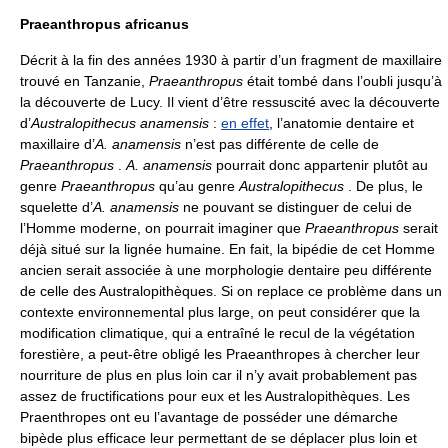
Praeanthropus africanus
Décrit à la fin des années 1930 à partir d’un fragment de maxillaire
trouvé en Tanzanie,
Praeanthropus
était tombé dans l’oubli jusqu’à
la découverte de Lucy. Il vient d’être ressuscité avec la découverte
d’
Australopithecus anamensis
:
en effet
, l’anatomie dentaire et
maxillaire d’
A. anamensis
n’est pas différente de celle de
Praeanthropus
.
A. anamensis
pourrait donc appartenir plutôt au
genre
Praeanthropus
qu’au genre
Australopithecus
. De plus, le
squelette d’
A. anamensis
ne pouvant se distinguer de celui de
l’Homme moderne, on pourrait imaginer que
Praeanthropus
serait
déjà situé sur la lignée humaine. En fait, la bipédie de cet Homme
ancien serait associée à une morphologie dentaire peu différente
de celle des Australopithèques. Si on replace ce problème dans un
contexte environnemental plus large, on peut considérer que la
modification climatique, qui a entraîné le recul de la végétation
forestière, a peut-être obligé les Praeanthropes à chercher leur
nourriture de plus en plus loin car il n’y avait probablement pas
assez de fructifications pour eux et les Australopithèques. Les
Praenthropes ont eu l’avantage de posséder une démarche
bipède plus efficace leur permettant de se déplacer plus loin et