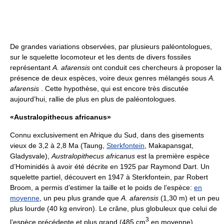
De grandes variations observées, par plusieurs paléontologues,
sur le squelette locomoteur et les dents de divers fossiles
représentant
A. afarensis
ont conduit ces chercheurs à proposer la
présence de deux espèces, voire deux genres mélangés sous
A.
afarensis
. Cette hypothèse, qui est encore très discutée
aujourd’hui, rallie de plus en plus de paléontologues.
«Australopithecus africanus»
Connu exclusivement en Afrique du Sud, dans des gisements
vieux de 3,2 à 2,8 Ma (Taung,
Sterkfontein
, Makapansgat,
Gladysvale),
Australopithecus africanus
est la première espèce
d’Hominidés à avoir été décrite en 1925 par Raymond Dart. Un
squelette partiel, découvert en 1947 à Sterkfontein, par Robert
Broom, a permis d’estimer la taille et le poids de l’espèce:
en
moyenne
, un peu plus grande que
A. afarensis
(1,30 m) et un peu
plus lourde (40 kg environ). Le crâne, plus globuleux que celui de
3
l’espèce précédente et plus grand (485 cm
en moyenne),