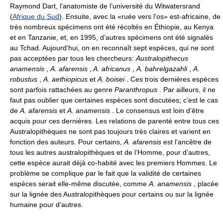
Raymond Dart, l’anatomiste de l’université du Witwatersrand
(
Afrique du Sud
). Ensuite, avec la «ruée vers l’os» est-africaine, de
très nombreux spécimens ont été récoltés en Éthiopie, au Kenya
et en Tanzanie, et, en 1995, d’autres spécimens ont été signalés
au Tchad. Aujourd’hui, on en reconnaît sept espèces, qui ne sont
pas acceptées par tous les chercheurs:
Australopithecus
anamensis
,
A. afarensis
,
A. africanus
,
A. bahrelgazahli
,
A.
robustus
,
A. aethiopicus
et
A. boisei
. Ces trois dernières espèces
sont parfois rattachées au genre
Paranthropus
. Par ailleurs, il ne
faut pas oublier que certaines espèces sont discutées; c’est le cas
de
A. afarensis
et
A. anamensis
. Le consensus est loin d’être
acquis pour ces dernières. Les relations de parenté entre tous ces
Australopithèques ne sont pas toujours très claires et varient en
fonction des auteurs. Pour certains,
A. afarensis
est l’ancêtre de
tous les autres australopithèques et de l’Homme, pour d’autres,
cette espèce aurait déjà co-habité avec les premiers Hommes. Le
problème se complique par le fait que la validité de certaines
espèces serait elle-même discutée, comme
A. anamensis
, placée
sur la lignée des Australopithèques pour certains ou sur la lignée
humaine pour d’autres.